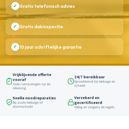
✓
Gratis telefonisch advies
✓
Gratis dakinspectie
✓
10 jaar schriftelijke garantie
Vrijblijvende offerte
24/7 bereikbaar
vooraf
Spoeddienst bij lekkage en
Geen verrassingen op de
schade
rekening
Verzekerd en
Snelle noodreparaties
gecertificeerd
Bij acute lekkage of
stormschade
Veilig en volgens de regels