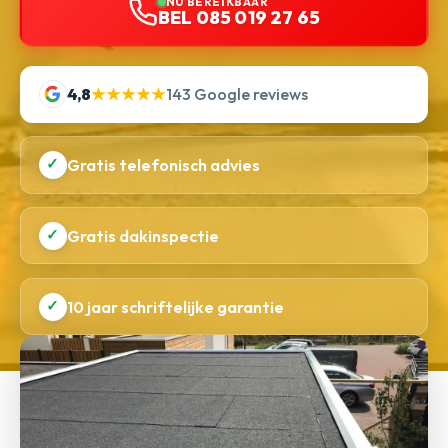
NU BEREIKBAAR
BEL 085 019 27 65
4,8
★★★★★
143 Google reviews
✓
Gratis telefonisch advies
✓
Gratis dakinspectie
✓
10 jaar schriftelijke garantie