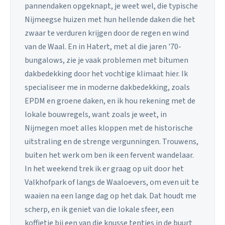
pannendaken opgeknapt, je weet wel, die typische
Nijmeegse huizen met hun hellende daken die het
zwaar te verduren krijgen door de regen en wind
van de Waal. En in Hatert, met al die jaren '70-
bungalows, zie je vaak problemen met bitumen
dakbedekking door het vochtige klimaat hier. Ik
specialiseer me in moderne dakbedekking, zoals
EPDM en groene daken, en ik hou rekening met de
lokale bouwregels, want zoals je weet, in
Nijmegen moet alles kloppen met de historische
uitstraling en de strenge vergunningen. Trouwens,
buiten het werk om ben ik een fervent wandelaar.
In het weekend trek ik er graag op uit door het
Valkhofpark of langs de Waaloevers, om even uit te
waaien na een lange dag op het dak. Dat houdt me
scherp, en ik geniet van die lokale sfeer, een
koffietje bij een van die knusse tentjes in de buurt