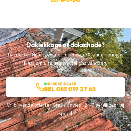
Meer informatie
Daklekkage of dakschade?
Dakdekker Nijmegen met meer dan 30 jaar ervaring is
klaar om u te helpen. Bel ons vandaag.
NU BEREIKBAAR
BEL 085 019 27 65
Vrijblijvende offerte · Gratis advies · 24/7 bereikbaar bij
spoed