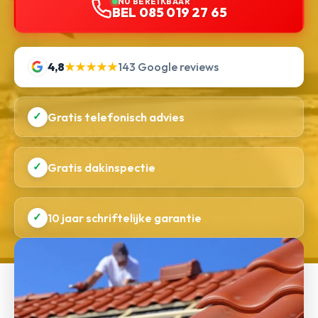
NU BEREIKBAAR
BEL 085 019 27 65
4,8
★★★★★
143 Google reviews
✓
Gratis telefonisch advies
✓
Gratis dakinspectie
✓
10 jaar schriftelijke garantie