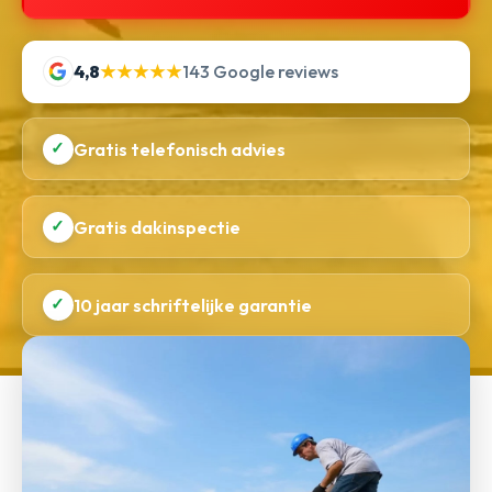
4,8
★★★★★
143 Google reviews
✓
Gratis telefonisch advies
✓
Gratis dakinspectie
✓
10 jaar schriftelijke garantie