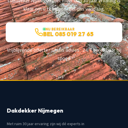
Dakdekker Nijmegen met meer dan 30 jaar ervaring is
klaar om u te helpen. Bel ons vandaag.
NU BEREIKBAAR
BEL 085 019 27 65
Vrijblijvende offerte · Gratis advies · 24/7 bereikbaar bij
spoed
Dakdekker Nijmegen
Met ruim 30 jaar ervaring zijn wij dé experts in