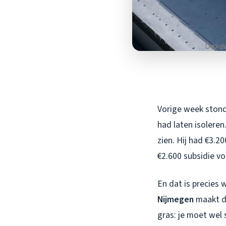
Vorige week stond 
had laten isoleren.
zien. Hij had €3.2
€2.600 subsidie vo
En dat is precies
Nijmegen
maakt da
gras: je moet wel 