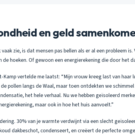
ondheid en geld samenkom
k vaak zie, is dat mensen pas bellen als er al een probleem is
in de hoeken. Of gewoon een energierekening die door het d
lt-Kamp vertelde me laatst: “Mijn vrouw kreeg last van haar
 de pollen langs de Waal, maar toen ontdekten we schimmel 
ondensatie, het hele verhaal. Nu we hebben geïsoleerd merken
energierekening, maar ook in hoe het huis aanvoelt.”
ndering. 30% van je warmte verdwijnt via een slecht geïsole
 koud dakbeschot, condenseert, en creëert de perfecte omge