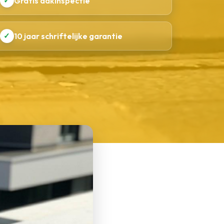
✓
Gratis dakinspectie
✓
10 jaar schriftelijke garantie