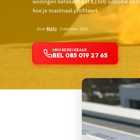
woningen betekent dat €2.600 subsidie en te
hoe je maximaal profiteert.
door
Mats
· 3 oktober 2025
NU BEREIKBAAR
BEL 085 019 27 65