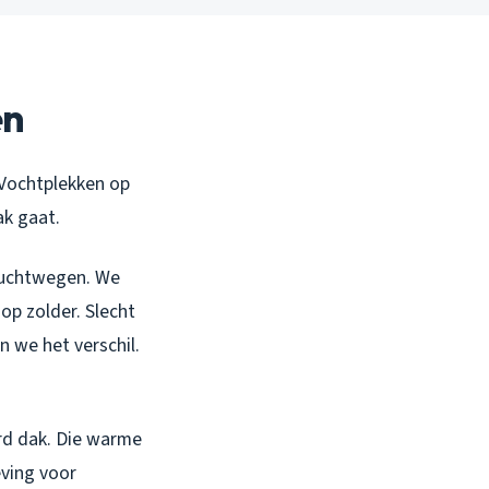
en
. Vochtplekken op
ak gaat.
 luchtwegen. We
op zolder. Slecht
 we het verschil.
erd dak. Die warme
ving voor