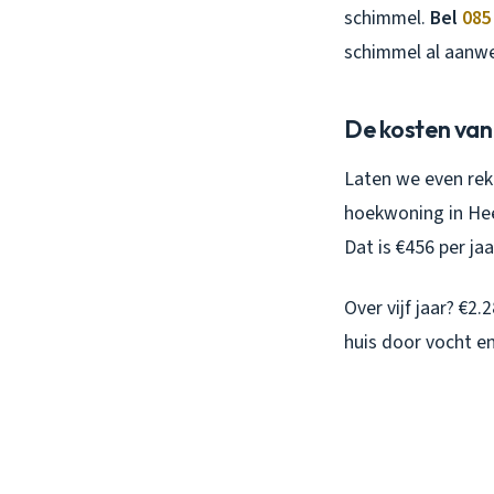
schimmel.
Bel
085
schimmel al aanwe
De kosten van
Laten we even rek
hoekwoning in Hees
Dat is €456 per ja
Over vijf jaar? €2
huis door vocht e