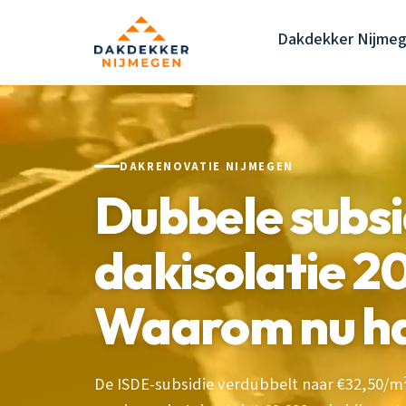
Dakdekker Nijme
DAKRENOVATIE NIJMEGEN
Dubbele subsi
dakisolatie 2
Waarom nu h
De ISDE-subsidie verdubbelt naar €32,50/m²