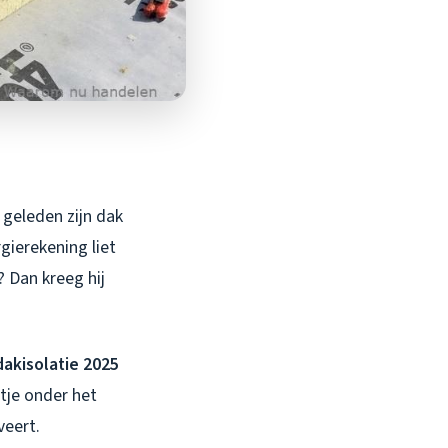
 geleden zijn dak
rgierekening liet
? Dan kreeg hij
dakisolatie 2025
tje onder het
veert.