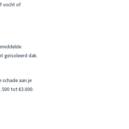
of vocht of
gemiddelde
ht geïsoleerd dak.
e schade aan je
.500 tot €3.000.