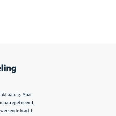
ling
inkt aardig. Maar
gsmaatregel neemt,
gwerkende kracht.