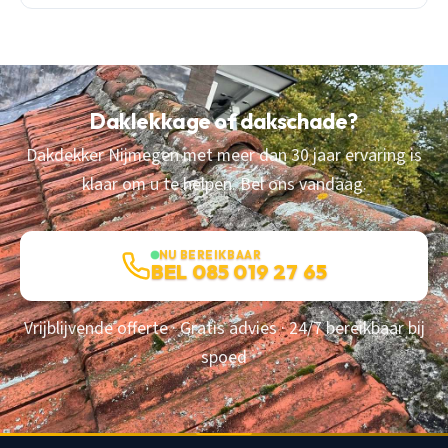
Daklekkage of dakschade?
Dakdekker Nijmegen met meer dan 30 jaar ervaring is
klaar om u te helpen. Bel ons vandaag.
NU BEREIKBAAR
BEL 085 019 27 65
Vrijblijvende offerte · Gratis advies · 24/7 bereikbaar bij
spoed