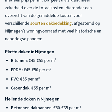
met een prijs per m². Dit geeft u als klant meer
zekerheid over de totaalkosten. Hieronder een
overzicht van de gemiddelde kosten voor
verschillende
soorten dakbedekking
, afgestemd op
Nijmegen’s woningvoorraad met veel historische en
naoorlogse panden:
Platte daken in Nijmegen
Bitumen:
€45-€55 per m²
EPDM:
€45-€50 per m²
PVC:
€55 per m²
Groendak:
€55 per m²
Hellende daken in Nijmegen
Betonnen dakpannen:
€50-€65 per m²