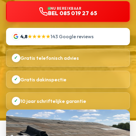
NU BEREIKBAAR
BEL 085 019 27 65
4,8
★★★★★
143 Google reviews
✓
Gratis telefonisch advies
✓
Gratis dakinspectie
✓
10 jaar schriftelijke garantie