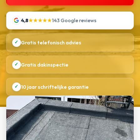
4,8
★★★★★
143 Google reviews
✓
Gratis telefonisch advies
✓
Gratis dakinspectie
✓
10 jaar schriftelijke garantie