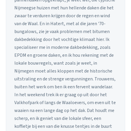
pannendaken opgeknapt, je weet wel, die typische
Nijmeegse huizen met hun hellende daken die het
zwaar te verduren krijgen door de regen en wind
van de Waal. En in Hatert, met al die jaren '70-
bungalows, zie je vaak problemen met bitumen
dakbedekking door het vochtige klimaat hier. Ik
specialiseer me in moderne dakbedekking, zoals
EPDM en groene daken, en ik hou rekening met de
lokale bouwregels, want zoals je weet, in
Nijmegen moet alles kloppen met de historische
uitstraling en de strenge vergunningen. Trouwens,
buiten het werk om ben ik een fervent wandelaar.
In het weekend trek ik er graag op uit door het
Valkhofpark of langs de Waaloevers, om even uit te
waaien na een lange dag op het dak. Dat houdt me
scherp, en ik geniet van die lokale sfeer, een
koffietje bij een van die knusse tentjes in de buurt