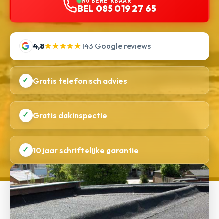
NU BEREIKBAAR
BEL 085 019 27 65
4,8
★★★★★
143 Google reviews
✓
Gratis telefonisch advies
✓
Gratis dakinspectie
✓
10 jaar schriftelijke garantie