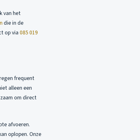
k van het
n
die in de
ct op via
085 019
 regen frequent
iet alleen een
adzaam om direct
pte afvoeren.
 kan oplopen. Onze