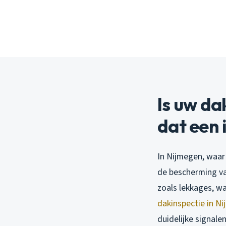
Is uw da
dat een 
In Nijmegen, waar
de bescherming va
zoals lekkages, w
dakinspectie in N
duidelijke signal