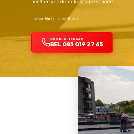
heeft en voorkom kostbare schade.
door
Mats
· 29 april 2025
NU BEREIKBAAR
BEL 085 019 27 65