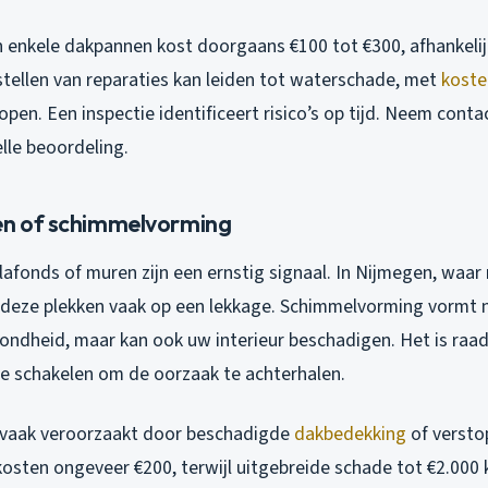
 enkele dakpannen kost doorgaans €100 tot €300, afhankelij
stellen van reparaties kan leiden tot waterschade, met
koste
open. Een inspectie identificeert risico’s op tijd. Neem conta
lle beoordeling.
en of schimmelvorming
afonds of muren zijn een ernstig signaal. In Nijmegen, waar
deze plekken vaak op een lekkage. Schimmelvorming vormt n
zondheid, maar kan ook uw interieur beschadigen. Het is ra
te schakelen om de oorzaak te achterhalen.
vaak veroorzaakt door beschadigde
dakbedekking
of versto
kosten ongeveer €200, terwijl uitgebreide schade tot €2.000