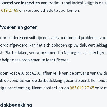
n
kosteloze inspecties
aan, zodat u snel inzicht krijgt in de 
 019 27 65
om verdere schade te voorkomen.
afvoeren en goten
or bladeren en vuil zijn een veelvoorkomend probleem, vooral
ordt afgevoerd, kan het zich ophopen op uw dak, wat lekkag
. Platte daken, veelvoorkomend in Nijmegen, zijn hier bijzo
e helpt deze problemen te identificeren.
goten kost €50 tot €150, afhankelijk van de omvang van uw da
ok de conditie van de dakbedekking gecontroleerd. Een ond
rige bescherming. Neem contact op via
085 019 27 65
voor m
 dakbedekking