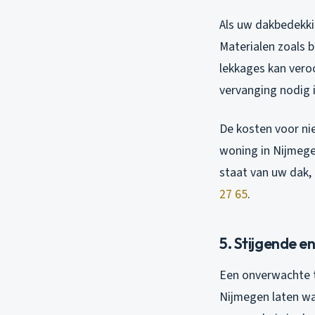
Als uw dakbedekkin
Materialen zoals 
lekkages kan vero
vervanging nodig i
De kosten voor ni
woning in Nijmegen
staat van uw dak,
27 65
.
5. Stijgende e
Een onverwachte t
Nijmegen laten wa