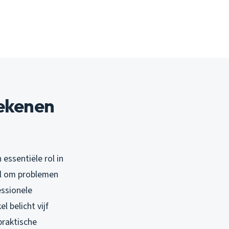
tekenen
essentiële rol in
al om problemen
essionele
l belicht vijf
praktische