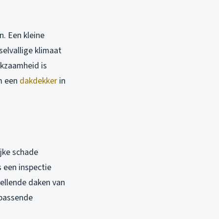
n. Een kleine
selvallige klimaat
akzaamheid is
om een
dakdekker
in
ijke schade
s een inspectie
 hellende daken van
 passende