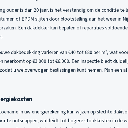
g ouder is dan 20 jaar, is het verstandig om de conditie te 
bitumen of EPDM slijten door blootstelling aan het weer in N
orzaken. Een dakdekker kan bepalen of reparaties voldoende 
s.
euwe dakbedekking variëren van €40 tot €80 per m², wat vo
 neerkomt op €3.000 tot €6.000. Een inspectie biedt duideli
 zodat u weloverwogen beslissingen kunt nemen. Plan een af
nergiekosten
oename in uw energierekening kan wijzen op slechte dakisola
rmte ontsnappen, wat leidt tot hogere stookkosten in de w