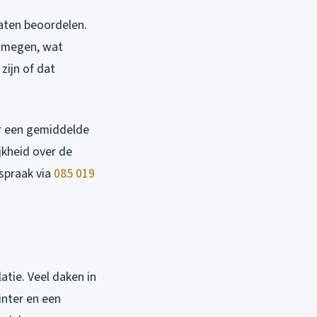
laten beoordelen.
ijmegen, wat
zijn of dat
or een gemiddelde
jkheid over de
spraak via
085 019
tie. Veel daken in
inter en een