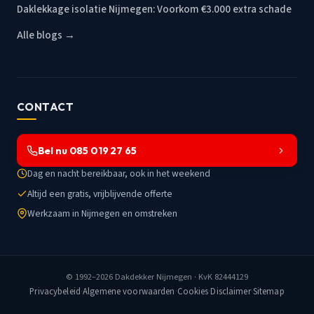
Daklekkage isolatie Nijmegen: Voorkom €3.000 extra schade
Alle blogs →
CONTACT
Bel nu 085 019 27 65
Dag en nacht bereikbaar, ook in het weekend
Altijd een gratis, vrijblijvende offerte
Werkzaam in Nijmegen en omstreken
© 1992–2026
Dakdekker Nijmegen
· KvK 82444129
Privacybeleid
·
Algemene voorwaarden
·
Cookies
·
Disclaimer
·
Sitemap