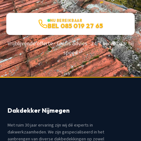
NU BEREIKBAAR
BEL 085 019 27 65
Vrijblijvende offerte · Gratis advies · 24/7 bereikbaar bij
spoed
Dakdekker Nijmegen
Met ruim 30 jaar ervaring zijn wij dé experts in
dakwerkzaamheden. We zijn gespecialiseerd in het
aanbrengen van diverse dakbedekkingen op zowel