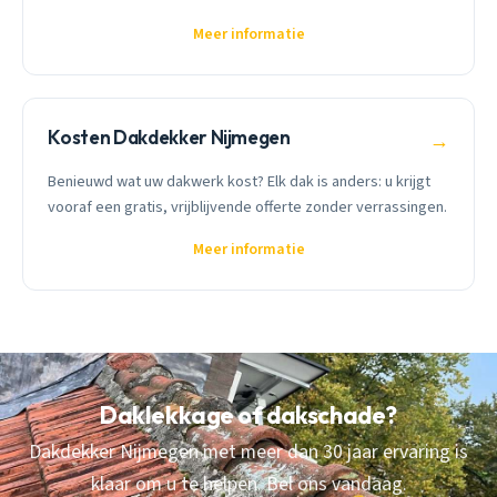
Meer informatie
Kosten Dakdekker Nijmegen
→
Benieuwd wat uw dakwerk kost? Elk dak is anders: u krijgt
vooraf een gratis, vrijblijvende offerte zonder verrassingen.
Meer informatie
Daklekkage of dakschade?
Dakdekker Nijmegen met meer dan 30 jaar ervaring is
klaar om u te helpen. Bel ons vandaag.