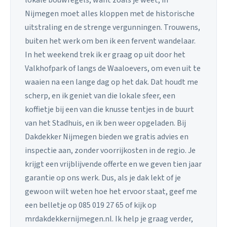
lokale bouwregels, want zoals je weet, in
Nijmegen moet alles kloppen met de historische
uitstraling en de strenge vergunningen. Trouwens,
buiten het werk om ben ik een fervent wandelaar.
In het weekend trek ik er graag op uit door het
Valkhofpark of langs de Waaloevers, om even uit te
waaien na een lange dag op het dak. Dat houdt me
scherp, en ik geniet van die lokale sfeer, een
koffietje bij een van die knusse tentjes in de buurt
van het Stadhuis, en ik ben weer opgeladen. Bij
Dakdekker Nijmegen bieden we gratis advies en
inspectie aan, zonder voorrijkosten in de regio. Je
krijgt een vrijblijvende offerte en we geven tien jaar
garantie op ons werk. Dus, als je dak lekt of je
gewoon wilt weten hoe het ervoor staat, geef me
een belletje op 085 019 27 65 of kijk op
mrdakdekkernijmegen.nl. Ik help je graag verder,